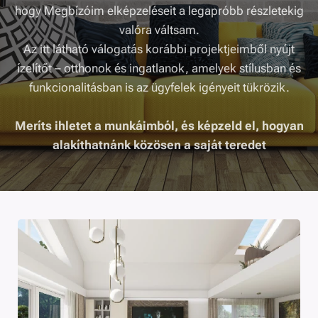
hogy Megbízóim elképzeléseit a legapróbb részletekig
valóra váltsam.
Az itt látható válogatás korábbi projektjeimből nyújt
ízelítőt – otthonok és ingatlanok, amelyek stílusban és
funkcionalitásban is az ügyfelek igényeit tükrözik.
Meríts ihletet a munkáimból, és képzeld el, hogyan
alakíthatnánk közösen a saját teredet