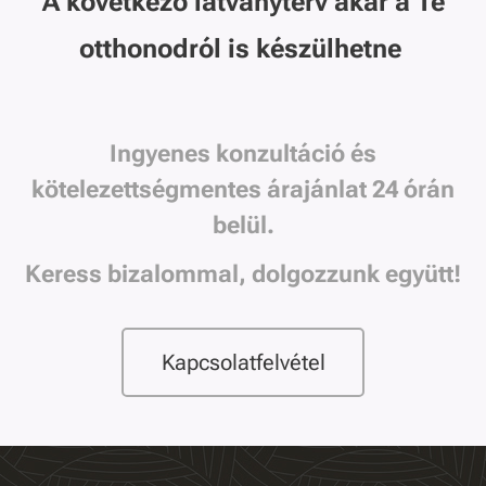
A következő látványterv akár a Te
otthonodról is készülhetne
Ingyenes konzultáció és
kötelezettségmentes árajánlat 24 órán
belül.
Keress bizalommal, dolgozzunk együtt!
Kapcsolatfelvétel