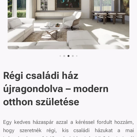
Régi családi ház
újragondolva – modern
otthon születése
Egy kedves házaspár azzal a kéréssel fordult hozzám,
hogy szeretnék régi, kis családi házukat a mai