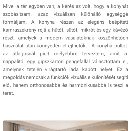
Mivel a tér egyben van, a kérés az volt, hogy a konyhát
szobásítsam, azaz vizuálisan különálló egységgé
formáljam. A konyha részen az elegáns beépített
kamraszekrény rejti a hűtőt, sütőt, mikrót és egy kávézó
részt, amelyek a modern vasalatoknak köszönhetően
használat után könnyedén elrejthetők. A konyha pultot
az átlagosnál picit mélyebbre terveztem, amit a
nappalitól egy gipszkarton pengefallal választottam el,
amelynek tetején virágtartó láda kapott helyet. Ez a
megoldás nemcsak a funkciók vizuális elkülönítését segíti
elő, hanem otthonosabbá és harmonikusabbá is teszi a
teret.