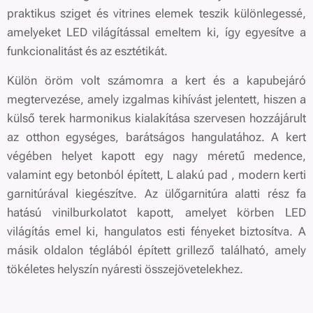
praktikus sziget és vitrines elemek teszik különlegessé,
amelyeket LED világítással emeltem ki, így egyesítve a
funkcionalitást és az esztétikát.
Külön öröm volt számomra a kert és a kapubejáró
megtervezése, amely izgalmas kihívást jelentett, hiszen a
külső terek harmonikus kialakítása szervesen hozzájárult
az otthon egységes, barátságos hangulatához. A kert
végében helyet kapott egy nagy méretű medence,
valamint egy betonból épített, L alakú pad , modern kerti
garnitúrával kiegészítve. Az ülőgarnitúra alatti rész fa
hatású vinilburkolatot kapott, amelyet körben LED
világítás emel ki, hangulatos esti fényeket biztosítva. A
másik oldalon téglából épített grillező található, amely
tökéletes helyszín nyáresti összejövetelekhez.