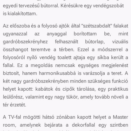
egyedi tervezésű bútorral. Kérésükre egy vendégszobát
is kialakítottam.
Az előszoba és a folyosó ajtók által "szétszabdalt" falakat
ugyanazzal az anyaggal borítottam be, mint
gardróbszekrényhez felhasznált bútorlap, vizuális
összhangot teremtve a térben. Ezzel a módszerrel a
folyosóról nyíló vendég toalett ajtaja egy síkba került a
fallal. Ez a megoldás nemcsak egységes megjelenést
biztosít, hanem harmonikusabbá is varázsolja a teret. A
két nagy gardróbszekrényben minden szükséges funkció
helyet kapott: kabátok és cipők tárolása, egy praktikus
leülőrész, valamint egy nagy tükör, amely tovább növeli a
tér érzetét.
A TV-fal mögötti hátsó zónában kapott helyet a Master
room, amelynek bejárata a dekorfallal egy szintben