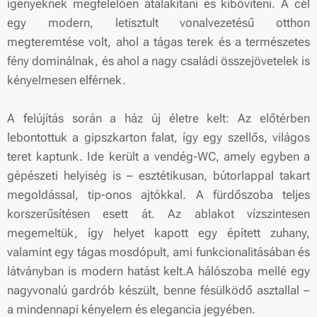
igényeknek megfelelően átalakítani és kibővíteni. A cél
egy modern, letisztult vonalvezetésű otthon
megteremtése volt, ahol a tágas terek és a természetes
fény dominálnak, és ahol a nagy családi összejövetelek is
kényelmesen elférnek.
A felújítás során a ház új életre kelt: Az előtérben
lebontottuk a gipszkarton falat, így egy szellős, világos
teret kaptunk. Ide került a vendég-WC, amely egyben a
gépészeti helyiség is – esztétikusan, bútorlappal takart
megoldással, tip-onos ajtókkal. A fürdőszoba teljes
korszerűsítésen esett át. Az ablakot vízszintesen
megemeltük, így helyet kapott egy épített zuhany,
valamint egy tágas mosdópult, ami funkcionalitásában és
látványban is modern hatást kelt.A hálószoba mellé egy
nagyvonalú gardrób készült, benne fésülködő asztallal –
a mindennapi kényelem és elegancia jegyében.