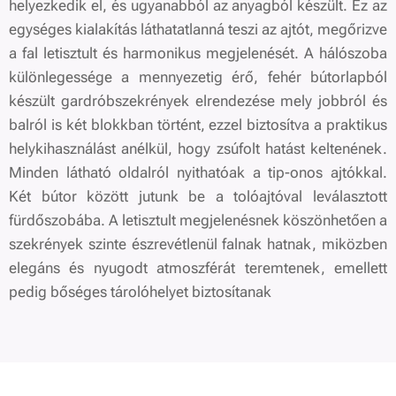
helyezkedik el, és ugyanabból az anyagból készült. Ez az
egységes kialakítás láthatatlanná teszi az ajtót, megőrizve
a fal letisztult és harmonikus megjelenését. A hálószoba
különlegessége a mennyezetig érő, fehér bútorlapból
készült gardróbszekrények elrendezése mely jobbról és
balról is két blokkban történt, ezzel biztosítva a praktikus
helykihasználást anélkül, hogy zsúfolt hatást keltenének.
Minden látható oldalról nyithatóak a tip-onos ajtókkal.
Két bútor között jutunk be a tolóajtóval leválasztott
fürdőszobába. A letisztult megjelenésnek köszönhetően a
szekrények szinte észrevétlenül falnak hatnak, miközben
elegáns és nyugodt atmoszférát teremtenek, emellett
pedig bőséges tárolóhelyet biztosítanak