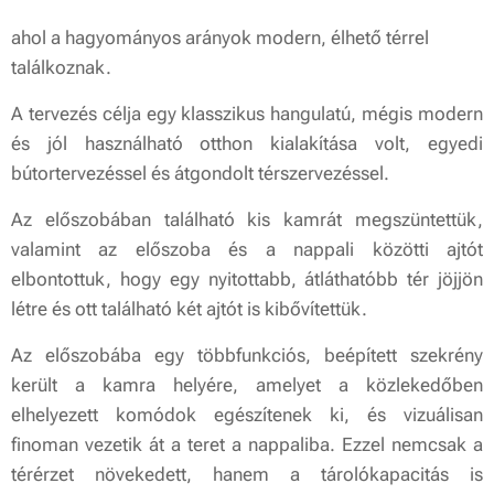
ahol a hagyományos arányok modern, élhető térrel
találkoznak.
A tervezés célja egy klasszikus hangulatú, mégis modern
és jól használható otthon kialakítása volt, egyedi
bútortervezéssel és átgondolt térszervezéssel.
Az előszobában található kis kamrát megszüntettük,
valamint az előszoba és a nappali közötti ajtót
elbontottuk, hogy egy nyitottabb, átláthatóbb tér jöjjön
létre és ott található két ajtót is kibővítettük.
Az előszobába egy többfunkciós, beépített szekrény
került a kamra helyére, amelyet a közlekedőben
elhelyezett komódok egészítenek ki, és vizuálisan
finoman vezetik át a teret a nappaliba. Ezzel nemcsak a
térérzet növekedett, hanem a tárolókapacitás is