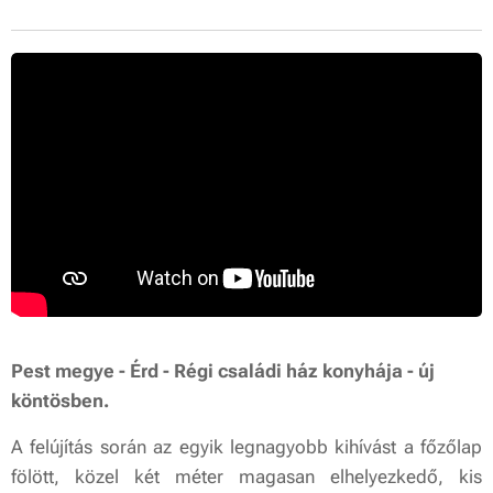
Pest megye - Érd - Régi családi ház konyhája - új
köntösben.
A felújítás során az egyik legnagyobb kihívást a főzőlap
fölött, közel két méter magasan elhelyezkedő, kis