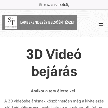
H-Szo: 10-18 óráig
LAKBERENDEZÉS BELSŐÉPÍTÉSZET
3D Videó
bejárás
A
mikor a terv életre kel.
A 3D videósbejárásnak köszönhetően még a kivitelezés
előtt virtuálisan végigsétálhatsz a megálmodott térben,