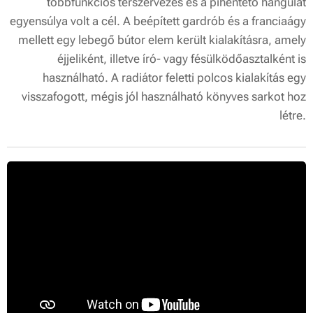
többfunkciós térszervezés és a pihentető hangulat
egyensúlya volt a cél. A beépített gardrób és a franciaágy
mellett egy lebegő bútor elem került kialakításra, amely
éjjeliként, illetve író- vagy fésülködőasztalként is
használható. A radiátor feletti polcos kialakítás egy
visszafogott, mégis jól használható könyves sarkot hoz
létre.