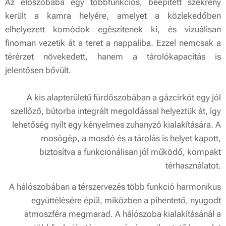
Az előszobába egy többfunkciós, beépített szekrény
került a kamra helyére, amelyet a közlekedőben
elhelyezett komódok egészítenek ki, és vizuálisan
finoman vezetik át a teret a nappaliba. Ezzel nemcsak a
térérzet növekedett, hanem a tárolókapacitás is
jelentősen bővült.
A kis alapterületű fürdőszobában a gázcirkót egy jól
szellőző, bútorba integrált megoldással helyeztük át, így
lehetőség nyílt egy kényelmes zuhanyzó kialakítására. A
mosógép, a mosdó és a tárolás is helyet kapott,
biztosítva a funkcionálisan jól működő, kompakt
térhasználatot.
A hálószobában a térszervezés több funkció harmonikus
együttélésére épül, miközben a pihentető, nyugodt
atmoszféra megmarad. A hálószoba kialakításánál a