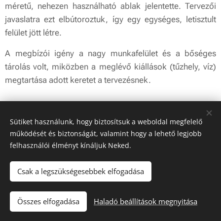
méretű, nehezen használható ablak jelentette. Tervezői
javaslatra ezt elbútoroztuk, így egy egységes, letisztult
felület jött létre.
A megbízói igény a nagy munkafelület és a bőséges
tárolás volt, miközben a meglévő kiállások (tűzhely, víz)
megtartása adott keretet a tervezésnek.
A ház karakteréhez illeszkedve klasszikus, zsályazöld
konyhabútor készült mennyezetig érő kialakítással,
Sütiket használunk, hogy biztosítsuk a weboldal megfelelő
működését és biztonságát, valamint hogy a lehető legjobb
praktikus megoldásokkal és egy kényelmes bárpulttal a
felhasználói élményt kínáljuk Neked.
mindennapi használathoz.
Csak a legszükségesebbek elfogadása
© Copyright -Minden jog fenntartva.
Összes elfogadása
Haladó beállítások megnyitása
ADATVÉDELMI SZABÁLYZAT
Sütik