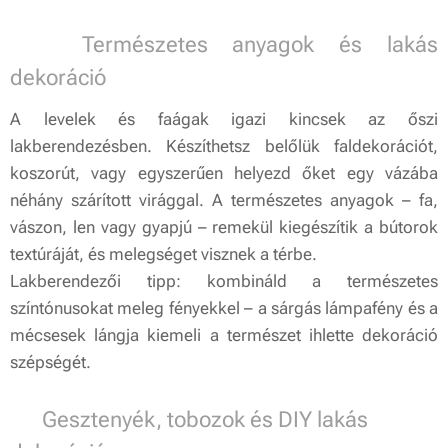
🍁 Természetes anyagok és lakás
dekoráció
A levelek és faágak igazi kincsek az őszi
lakberendezésben. Készíthetsz belőlük faldekorációt,
koszorút, vagy egyszerűen helyezd őket egy vázába
néhány szárított virággal. A természetes anyagok – fa,
vászon, len vagy gyapjú – remekül kiegészítik a bútorok
textúráját, és melegséget visznek a térbe.
Lakberendezői tipp: kombináld a természetes
színtónusokat meleg fényekkel – a sárgás lámpafény és a
mécsesek lángja kiemeli a természet ihlette dekoráció
szépségét.
🌰 Gesztenyék, tobozok és DIY lakás