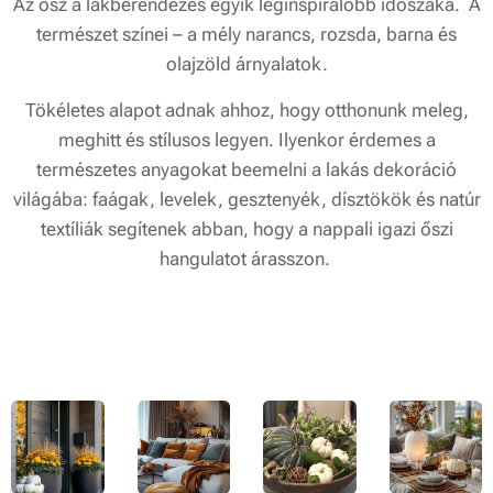
Az ősz a lakberendezés egyik leginspirálóbb időszaka. A
természet színei – a mély narancs, rozsda, barna és
olajzöld árnyalatok.
Tökéletes alapot adnak ahhoz, hogy otthonunk meleg,
meghitt és stílusos legyen. Ilyenkor érdemes a
természetes anyagokat beemelni a lakás dekoráció
világába: faágak, levelek, gesztenyék, dísztökök és natúr
textíliák segítenek abban, hogy a nappali igazi őszi
hangulatot árasszon.