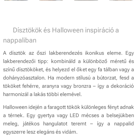
🎃 Dísztökök és Halloween inspiráció a
nappaliban
A dísztök az őszi lakberendezés ikonikus eleme. Egy
lakberendezői tipp: kombináld a különböző méretű és
színű dísztököket, és helyezd el őket egy fa tálban vagy a
dohányzóasztalon. Ha modern stílusú a bútorzat, fesd a
tököket fehérre, aranyra vagy bronzra – így a dekoráció
harmonizál a lakás többi elemével.
Halloween idején a faragott tökök különleges fényt adnak
a térnek. Egy gyertya vagy LED mécses a belsejükben
meleg, játékos hangulatot teremt – így a nappalid
egyszerre lesz elegáns és vidám.