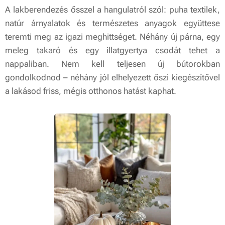
A lakberendezés ősszel a hangulatról szól: puha textilek,
natúr árnyalatok és természetes anyagok együttese
teremti meg az igazi meghittséget. Néhány új párna, egy
meleg takaró és egy illatgyertya csodát tehet a
nappaliban. Nem kell teljesen új bútorokban
gondolkodnod – néhány jól elhelyezett őszi kiegészítővel
a lakásod friss, mégis otthonos hatást kaphat.