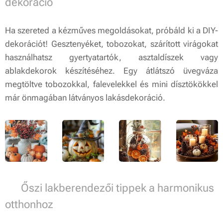
dekoráció
Ha szereted a kézműves megoldásokat, próbáld ki a DIY-
dekorációt! Gesztenyéket, tobozokat, szárított virágokat
használhatsz gyertyatartók, asztaldíszek vagy
ablakdekorok készítéséhez. Egy átlátszó üvegváza
megtöltve tobozokkal, falevelekkel és mini dísztökökkel
már önmagában látványos lakásdekoráció.
✨ Őszi lakberendezői tippek a harmonikus
otthonhoz