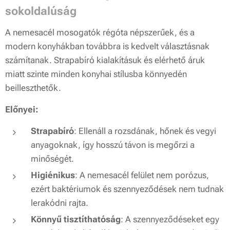
sokoldalúság
A nemesacél mosogatók régóta népszerűek, és a
modern konyhákban továbbra is kedvelt választásnak
számítanak. Strapabíró kialakításuk és elérhető áruk
miatt szinte minden konyhai stílusba könnyedén
beilleszthetők.
Előnyei:
Strapabíró
: Ellenáll a rozsdának, hőnek és vegyi
anyagoknak, így hosszú távon is megőrzi a
minőségét.
Higiénikus
: A nemesacél felület nem porózus,
ezért baktériumok és szennyeződések nem tudnak
lerakódni rajta.
Könnyű tisztíthatóság
: A szennyeződéseket egy