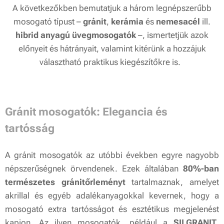
A következőkben bemutatjuk a három legnépszerűbb
mosogató típust –
gránit
,
kerámia
és
nemesacél
ill.
hibrid anyagú üvegmosogatók
–, ismertetjük azok
előnyeit és hátrányait, valamint kitérünk a hozzájuk
választható praktikus kiegészítőkre is.
Gránit mosogatók: Elegancia és
tartósság
A gránit mosogatók az utóbbi években egyre nagyobb
népszerűségnek örvendenek. Ezek általában
80%-ban
természetes gránitőrleményt
tartalmaznak, amelyet
akrillal és egyéb adalékanyagokkal kevernek, hogy a
mosogató extra tartósságot és esztétikus megjelenést
kapjon. Az ilyen mosogatók, például a
SILGRANIT
,