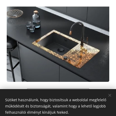
vissza a blogoldalra
Sütiket használunk, hogy biztosítsuk a weboldal megfelelő
működését és biztonságát, valamint hogy a lehető legjobb
felhasználói élményt kínáljuk Neked.
Szerző: Siklósi Tünde - lakberendező