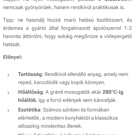
nemcsak gyönyörűek, hanem rendkívül praktikusak is.
Tipp: ne használj hozzá maró hatású tisztítószert, és
érdemes a gyártó által forgalmazott ápolószerrel 1-2
havonta áttörölni, hogy sokáig megőrizze a vízlepergető
hatását.
Előnyei:
Tartósság
: Rendkívül ellenálló anyag, amely nem
reped, karcolódik vagy kopik könnyen.
Hőállóság
: A gránit mosogatók akár
280°C-ig
hőállók
, így a forró edények sem károsítják.
Esztétika
: Számos színben és formában
elérhetők, a modern konyháktól a klasszikus
stílusokig mindenhez illenek.