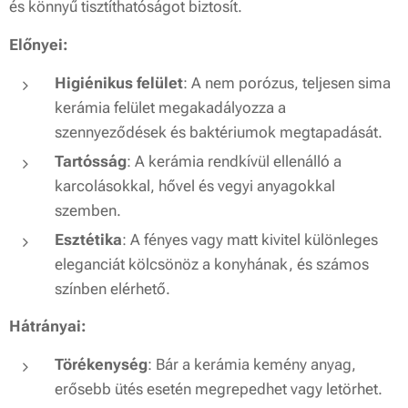
és könnyű tisztíthatóságot biztosít.
Előnyei:
Higiénikus felület
: A nem porózus, teljesen sima
kerámia felület megakadályozza a
szennyeződések és baktériumok megtapadását.
Tartósság
: A kerámia rendkívül ellenálló a
karcolásokkal, hővel és vegyi anyagokkal
szemben.
Esztétika
: A fényes vagy matt kivitel különleges
eleganciát kölcsönöz a konyhának, és számos
színben elérhető.
Hátrányai:
Törékenység
: Bár a kerámia kemény anyag,
erősebb ütés esetén megrepedhet vagy letörhet.