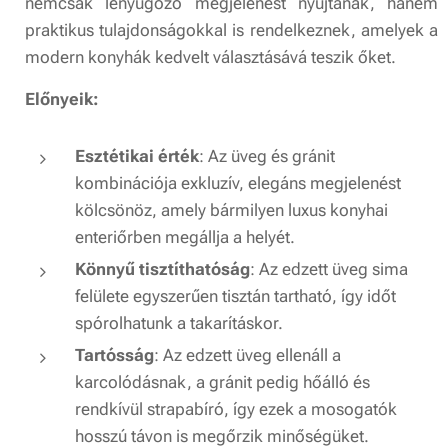
nemcsak lenyűgöző megjelenést nyújtanak, hanem
praktikus tulajdonságokkal is rendelkeznek, amelyek a
modern konyhák kedvelt választásává teszik őket.
Előnyeik:
Esztétikai érték
: Az üveg és gránit
kombinációja exkluzív, elegáns megjelenést
kölcsönöz, amely bármilyen luxus konyhai
enteriőrben megállja a helyét.
Könnyű tisztíthatóság
: Az edzett üveg sima
felülete egyszerűen tisztán tartható, így időt
spórolhatunk a takarításkor.
Tartósság
: Az edzett üveg ellenáll a
karcolódásnak, a gránit pedig hőálló és
rendkívül strapabíró, így ezek a mosogatók
hosszú távon is megőrzik minőségüket.