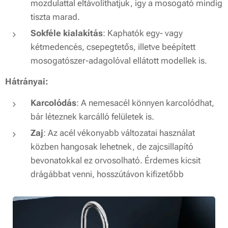
mozdulattal eltávolíthatjuk, így a mosogató mindig
tiszta marad.
Sokféle kialakítás
: Kaphatók egy- vagy
kétmedencés, csepegtetős, illetve beépített
mosogatószer-adagolóval ellátott modellek is.
Hátrányai:
Karcolódás
: A nemesacél könnyen karcolódhat,
bár léteznek karcálló felületek is.
Zaj
: Az acél vékonyabb változatai használat
közben hangosak lehetnek, de zajcsillapító
bevonatokkal ez orvosolható. Érdemes kicsit
drágábbat venni, hosszútávon kifizetőbb