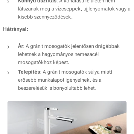
Könnyű tisztítás
: A kőhatású felületen nem
látszanak meg a vízcseppek, ujjlenyomatok vagy a
kisebb szennyeződések.
Hátrányai:
Ár
: A gránit mosogatók jelentősen drágábbak
lehetnek a hagyományos nemesacél
mosogatókhoz képest.
Telepítés
: A gránit mosogatók súlya miatt
erősebb munkalapot igényelnek, és a
beszerelésük is bonyolultabb lehet.